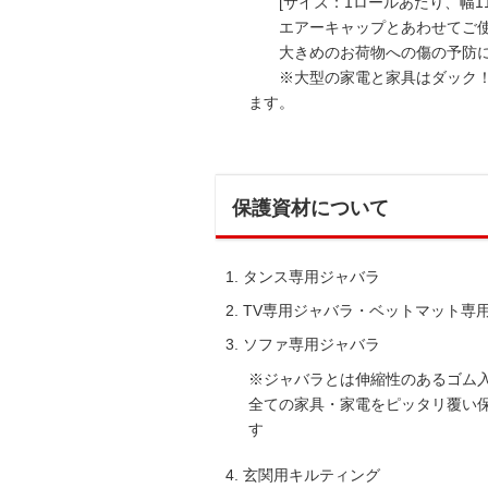
[サイズ：1ロールあたり、幅110c
エアーキャップとあわせてご使
大きめのお荷物への傷の予防に
※大型の家電と家具はダック！
ます。
保護資材について
タンス専用ジャバラ
TV専用ジャバラ・ベットマット専
ソファ専用ジャバラ
※ジャバラとは伸縮性のあるゴム
全ての家具・家電をピッタリ覆い
す
玄関用キルティング