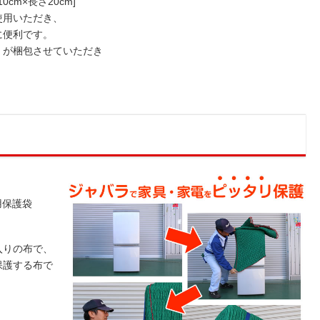
m×長さ20cm]
用いただき、
便利です。
が梱包させていただき
用保護袋
入りの布で、
保護する布で