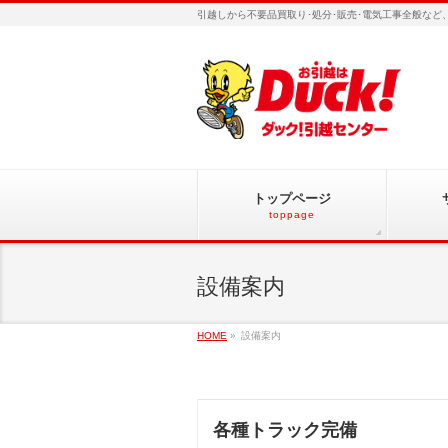
引越しから不要品買取り･処分･販売･電気工事全般な
トップページ
toppage
設備案内
HOME
»
設備案内
各種トラック完備