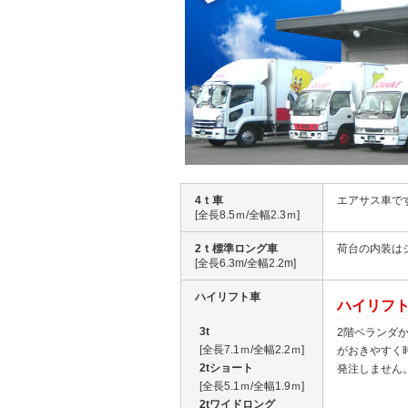
4ｔ車
エアサス車で
[全長8.5ｍ/全幅2.3ｍ]
2ｔ標準ロング車
荷台の内装は
[全長6.3m/全幅2.2m]
ハイリフト車
ハイリフ
3t
2階ベランダ
[全長7.1ｍ/全幅2.2ｍ]
がおきやすく
2tショート
発注しません
[全長5.1ｍ/全幅1.9ｍ]
2tワイドロング