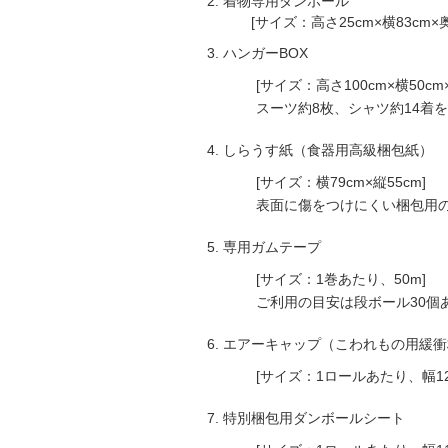
着物専用ダンボール
[サイズ：高さ25cm×横83cm×奥
ハンガーBOX
[サイズ：高さ100cm×横50cm×
スーツ約8枚、シャツ約14着を
しらうす紙（食器用高級梱包紙）
[サイズ：横79cm×縦55cm]
表面に傷をつけにくい梱包用の
専用ガムテープ
[サイズ：1巻あたり、50m]
ご利用の目安は段ボール30個あ
エアーキャップ（こわれもの用緩衝
[サイズ：1ロールあたり、幅120c
特別梱包用ダンボールシート