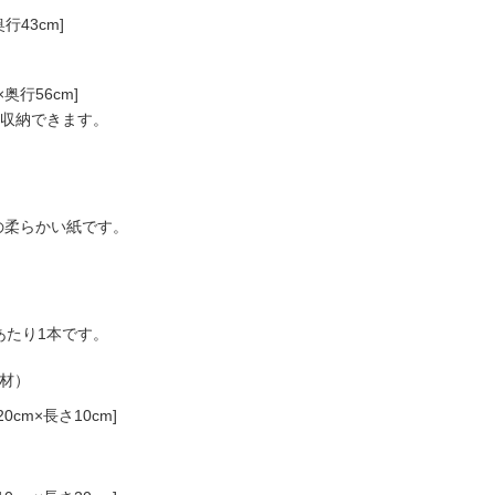
行43cm]
奥行56cm]
収納できます。
柔らかい紙です。
たり1本です。
材）
m×長さ10cm]