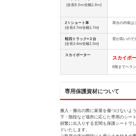
[全長6.3ｍ/全幅1.9ｍ]
2ｔショート車
荷台の内装は
[全長4.7m/全幅1.7m]
軽四トラック×２台
背が高いので
[全長3.4m/全幅1.5m]
スカイポーター
スカイポ
6階までベラ
専用保護資材について
搬入・搬出の際に家屋を傷つけないよ
下・階段など場所に応じた専用のシー
頻繁に出入りする玄関も保護シートで
ドいたします。