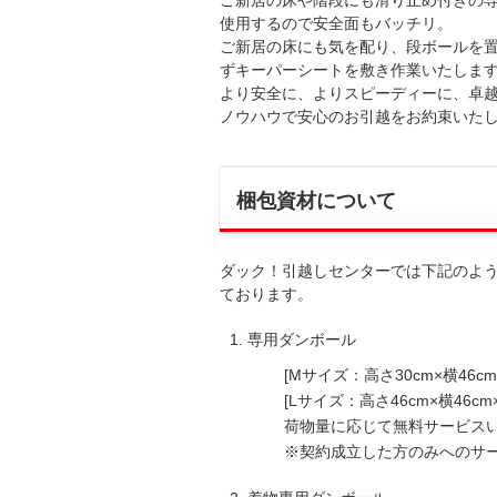
ご新居の床や階段にも滑り止め付きの
使用するので安全面もバッチリ。
ご新居の床にも気を配り、段ボールを
ずキーパーシートを敷き作業いたしま
より安全に、よりスピーディーに、卓
ノウハウで安心のお引越をお約束いた
梱包資材について
ダック！引越しセンターでは下記のよ
ております。
専用ダンボール
[Mサイズ：高さ30cm×横46cm×
[Lサイズ：高さ46cm×横46cm×
荷物量に応じて無料サービスい
※契約成立した方のみへのサー