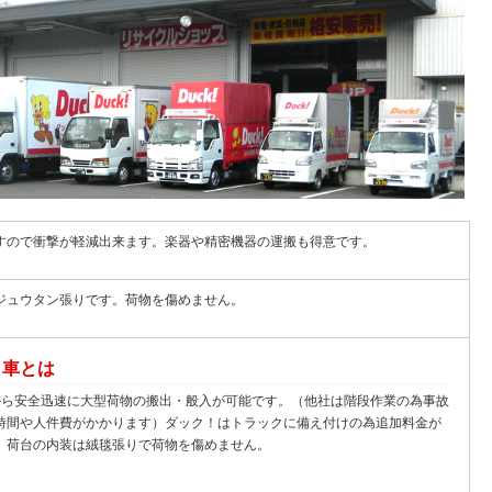
すので衝撃が軽減出来ます。楽器や精密機器の運搬も得意です。
ジュウタン張りです。荷物を傷めません。
ト車とは
から安全迅速に大型荷物の搬出・般入が可能です。（他社は階段作業の為事故
時間や人件費がかかります）ダック！はトラックに備え付けの為追加料金が
。荷台の内装は絨毯張りで荷物を傷めません。