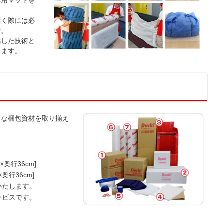
専用マットを
置く際には必
す。
越した技術と
します。
うな梱包資材を取り揃え
奥行36cm]
奥行36cm]
たします。
ビスです。