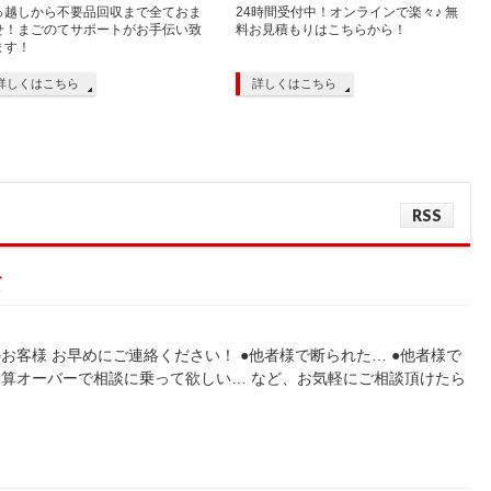
っ越しから不要品回収まで全ておま
24時間受付中！オンラインで楽々♪ 無
せ！まごのてサポートがお手伝い致
料お見積もりはこちらから！
ます！
詳しくはこちら
詳しくはこちら
RSS
て
客様 お早めにご連絡ください！ ●他者様で断られた… ●他者様で
算オーバーで相談に乗って欲しい… など、お気軽にご相談頂けたら